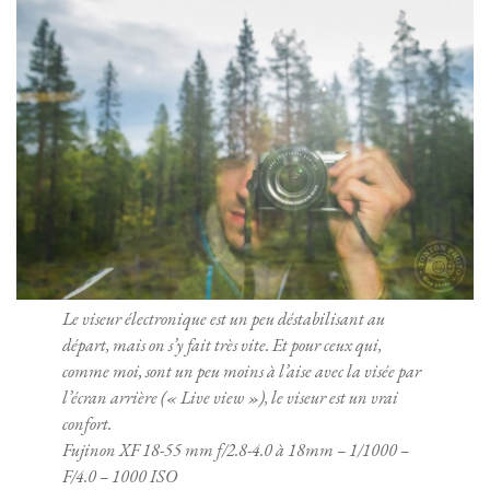
Le viseur électronique est un peu déstabilisant au
départ, mais on s’y fait très vite. Et pour ceux qui,
comme moi, sont un peu moins à l’aise avec la visée par
l’écran arrière (« Live view »), le viseur est un vrai
confort.
Fujinon XF 18-55 mm f/2.8-4.0 à 18mm – 1/1000 –
F/4.0 – 1000 ISO