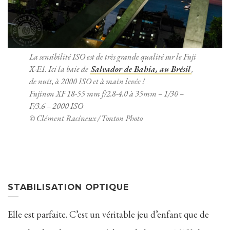
La sensibilité ISO est de très grande qualité sur le Fuji
X-E1. Ici la baie de
Salvador de Bahia, au Brésil
,
de nuit, à 2000 ISO et à main levée !
Fujinon XF 18-55 mm f/2.8-4.0 à 35mm – 1/30 –
F/3.6 – 2000 ISO
© Clément Racineux / Tonton Photo
STABILISATION OPTIQUE
Elle est parfaite. C’est un véritable jeu d’enfant que de