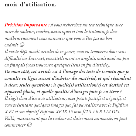
mois d’utilisation.
Précision importante :
si vous recherchez un test technique avec
mire de couleurs, courbes, statistiques et tout le tintouin, je dois
malheureusement vous annoncer que vous n’êtes pas au bon
endroit 😉
Il existe déjà moult articles de ce genre, vous en trouverez donc sans
difficulté sur Internet, essentiellement en anglais, mais aussi un peu
en français
(vous trouverez quelques liens en fin d’article)
.
De mon côté, cet article est à l’image des tests de terrain que je
consulte en ligne avant d’acheter du matériel, et qui répondent
à deux seules questions : à quelle(s) utilisation(s) est destiné cet
appareil photo, et quelle qualité d’images puis-je en tirer ?
Il s’agit donc d’un avis utilisateur, avec points positifs et négatifs, et
vous présentant quelques images que j’ai pu réaliser avec le Fujifilm
X-E1 et son objectif Fujinon XF 18-55 mm f/2.8-4.0 R LM OIS.
Voilà, maintenant que la couleur est clairement annoncée, on peut
commencer 🙂