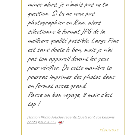
mince alors, je n’avais pas vu ta
question. Si tu ne veux pas
photographier en Raw, alors
sélectionne le format JPG de la
meilleure qualité possible. Large Fine
est sans doute le bon, mais je n’ai
pas ton appareil devant les yeux
pour vérifier. De cette manière tu
pourras imprimer des photos dans
un format assez grand.
Passe un bon voyage, 8 mois c’est
top !
Tonton Photo Articles récents..
Quels sont vos besoins
photo pour 2019 ?
RÉPONDRE