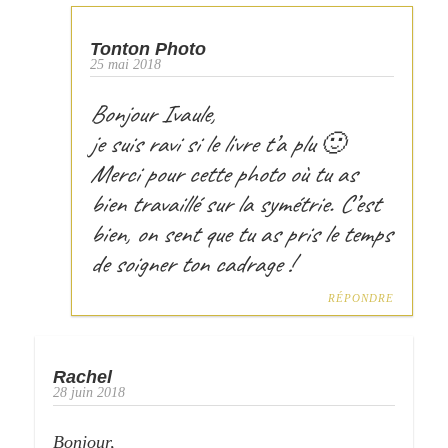
Tonton Photo
25 mai 2018
Bonjour Ivaule,
je suis ravi si le livre t’a plu 🙂
Merci pour cette photo où tu as
bien travaillé sur la symétrie. C’est
bien, on sent que tu as pris le temps
de soigner ton cadrage !
RÉPONDRE
Rachel
28 juin 2018
Bonjour,