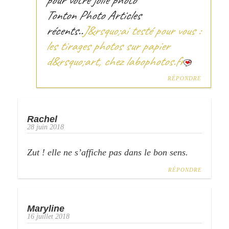
Tonton Photo Articles
récents..
J&rsquo;ai testé pour vous :
les tirages photos sur papier
d&rsquo;art, chez labophotos.fr
RÉPONDRE
Rachel
28 juin 2018
Zut ! elle ne s’affiche pas dans le bon sens.
RÉPONDRE
Maryline
16 juillet 2018