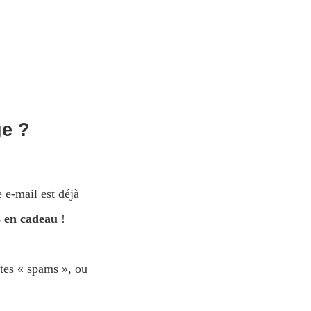
ge ?
 e-mail est déjà
s en cadeau
!
 tes « spams », ou