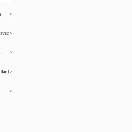
n
 avec
-C
llard