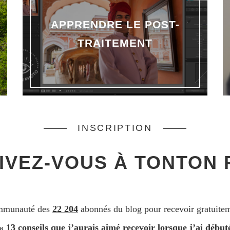
APPRENDRE LE POST-
TRAITEMENT
INSCRIPTION
IVEZ-VOUS À TONTON
ommunauté des
22 204
abonnés du blog pour recevoir gratuitem
3 conseils que j’aurais aimé recevoir lorsque j’ai débuté