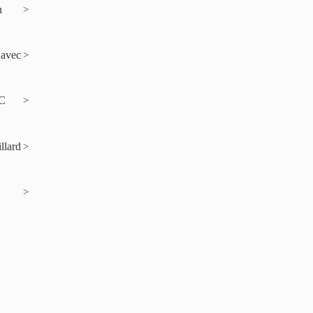
n
 avec
-C
llard