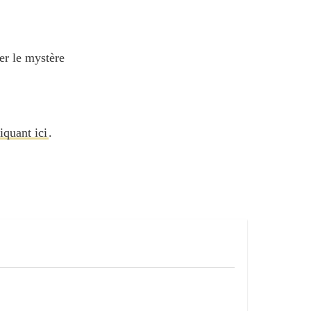
er le mystère
iquant ici
.