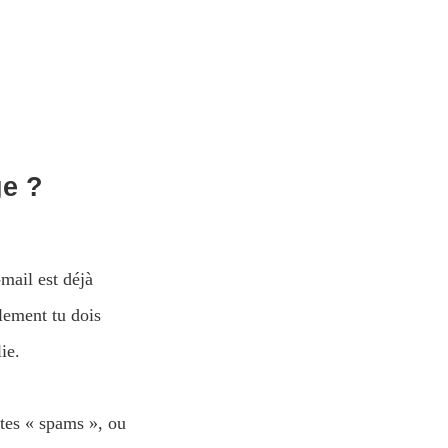
ge ?
-mail est déjà
ement tu dois
ie.
 tes « spams », ou