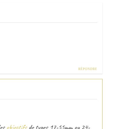
RÉPONDRE
des
objectifs
de types 17-55mm ou 24-