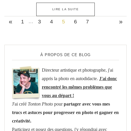
LIRE LA SUITE
«
»
1
…
3
4
5
6
7
À PROPOS DE CE BLOG
Directeur artistique et photographe, j'ai
appris la photo en autodidacte.
J'ai donc
rencontré les mêmes problèmes que
vous au départ !
J'ai créé
Tonton Photo
pour
partager avec vous mes
trucs et astuces pour progresser en photo et gagner en
créativité.
Participez et posez des questions, j'y répondrai avec