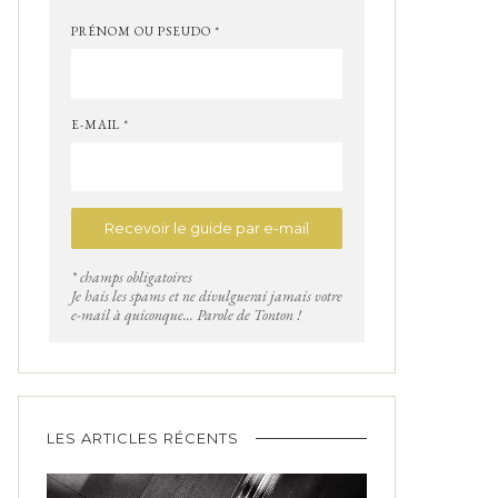
PRÉNOM OU PSEUDO *
E-MAIL *
* champs obligatoires
Je hais les spams et ne divulguerai jamais votre
e-mail à quiconque... Parole de Tonton !
LES ARTICLES RÉCENTS