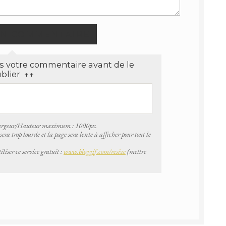
 votre commentaire avant de le
blier ↑↑
Largeur/Hauteur maximum : 1000px.
era trop lourde et la page sera lente à afficher pour tout le
iser ce service gratuit :
www.bloggif.com/resize
(mettre