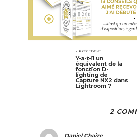
< PRÉCÉDENT
Y-a-t-il un
équivalent de la
fonction D-
lighting de
Capture NX2 dans
Lightroom ?
2 COM
Daniel Chaize