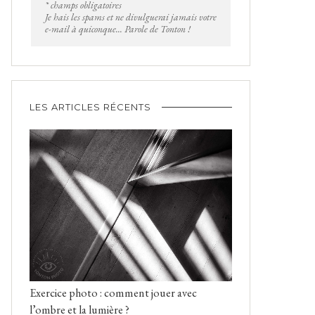
* champs obligatoires
Je hais les spams et ne divulguerai jamais votre
e-mail à quiconque... Parole de Tonton !
LES ARTICLES RÉCENTS
Exercice photo : comment jouer avec
l’ombre et la lumière ?