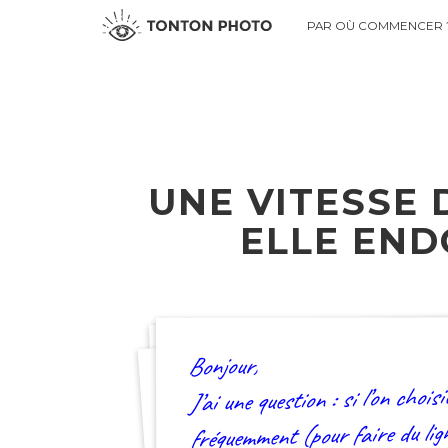
PAR OÙ COMMENCER ?
UNE VITESSE 
ELLE END
Bonjour,
J’ai une question : si l’on chois
(pour faire du li
fréquemment