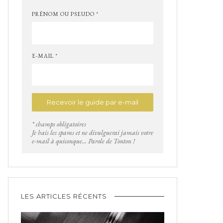
PRÉNOM OU PSEUDO *
E-MAIL *
* champs obligatoires
Je hais les spams et ne divulguerai jamais votre
e-mail à quiconque... Parole de Tonton !
LES ARTICLES RÉCENTS