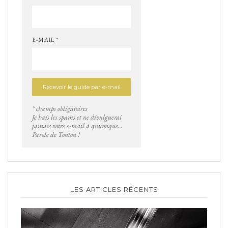
E-MAIL *
* champs obligatoires
Je hais les spams et ne divulguerai
jamais votre e-mail à quiconque...
Parole de Tonton !
LES ARTICLES RÉCENTS