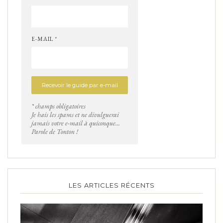
E-MAIL *
* champs obligatoires
Je hais les spams et ne divulguerai
jamais votre e-mail à quiconque...
Parole de Tonton !
LES ARTICLES RÉCENTS