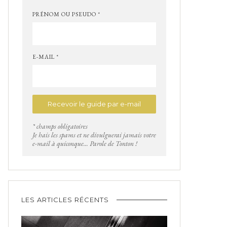
PRÉNOM OU PSEUDO *
E-MAIL *
* champs obligatoires
Je hais les spams et ne divulguerai jamais votre
e-mail à quiconque... Parole de Tonton !
LES ARTICLES RÉCENTS