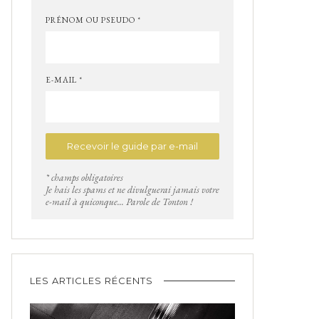
PRÉNOM OU PSEUDO *
E-MAIL *
* champs obligatoires
Je hais les spams et ne divulguerai jamais votre
e-mail à quiconque... Parole de Tonton !
LES ARTICLES RÉCENTS