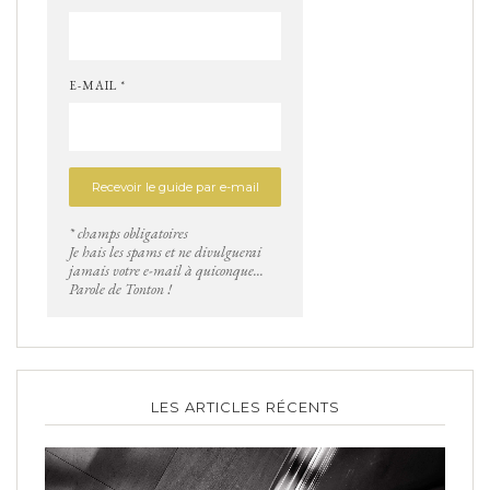
E-MAIL *
* champs obligatoires
Je hais les spams et ne divulguerai
jamais votre e-mail à quiconque...
Parole de Tonton !
LES ARTICLES RÉCENTS