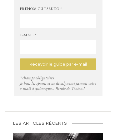
PRÉNOM OU PSEUDO *
E-MAIL *
* champs obligatoires
Je hais les spams et ne divulguerai jamais votre
e-mail à quiconque... Parole de Tonton !
LES ARTICLES RÉCENTS