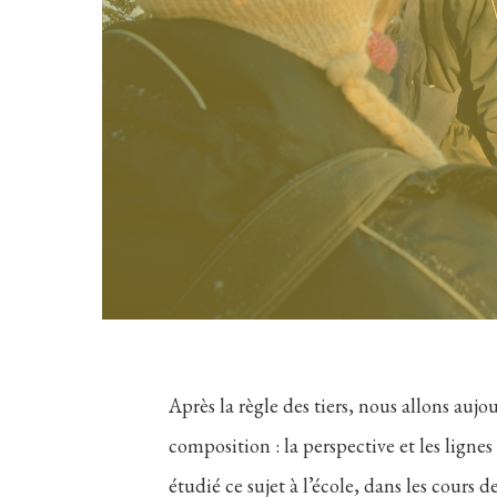
Après la règle des tiers, nous allons auj
composition : la perspective et les lignes
étudié ce sujet à l’école, dans les cours d